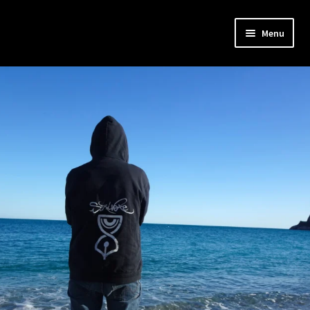
Menu
Home
Bio
Musica
Testi
Video
Concerti
Interviste