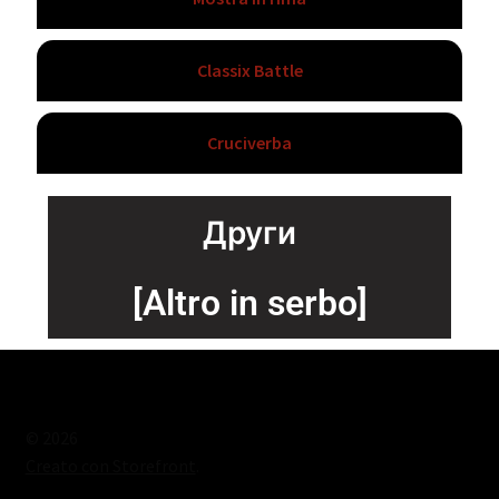
Classix Battle
Cruciverba
Други
[Altro in serbo]
© 2026
Creato con Storefront
.