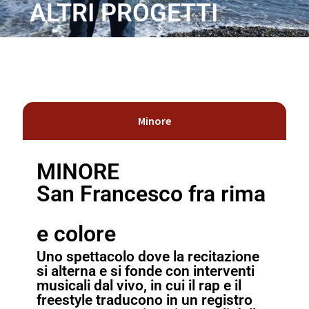
ALTRI PROGETTI
Altri progetti
Disegni
Foto di MDD
Laboratori
Minore
Altri progetti
Contatti
MINORE
San Francesco fra rima
Acquista
e colore
Uno spettacolo dove la recitazione
si alterna e si fonde con interventi
musicali dal vivo, in cui il rap e il
freestyle traducono in un registro