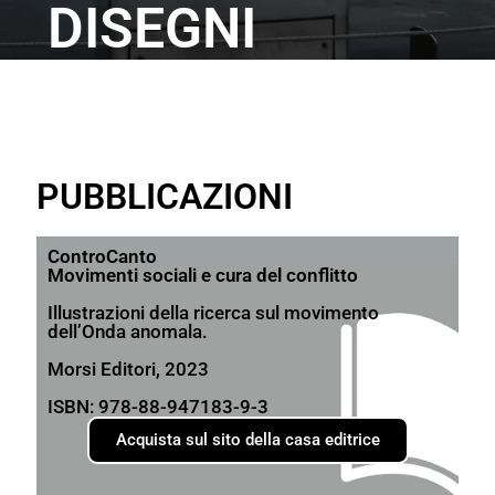
DISEGNI
Altri progetti
Disegni
Foto di Digiuno
Laboratori
PUBBLICAZIONI
Altri progetti
Contatti
ControCanto
Movimenti sociali e cura del conflitto
Acquista
Illustrazioni della ricerca sul movimento
dell’Onda anomala.
Morsi Editori, 2023
ISBN: 978-88-947183-9-3
Acquista sul sito della casa editrice