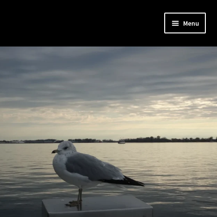
Menu
Home
Bio
Musica
Testi
Video
Concerti
Interviste